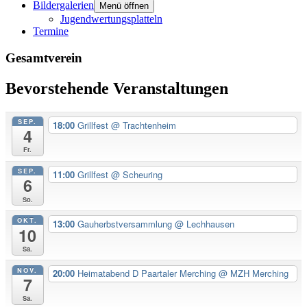
Bildergalerien
Menü öffnen
Jugendwertungsplatteln
Termine
Gesamtverein
Bevorstehende Veranstaltungen
SEP.
18:00
Grillfest
@ Trachtenheim
4
Fr.
SEP.
11:00
Grillfest
@ Scheuring
6
So.
OKT.
13:00
Gauherbstversammlung
@ Lechhausen
10
Sa.
NOV.
20:00
Heimatabend D Paartaler Merching
@ MZH Merching
7
Sa.