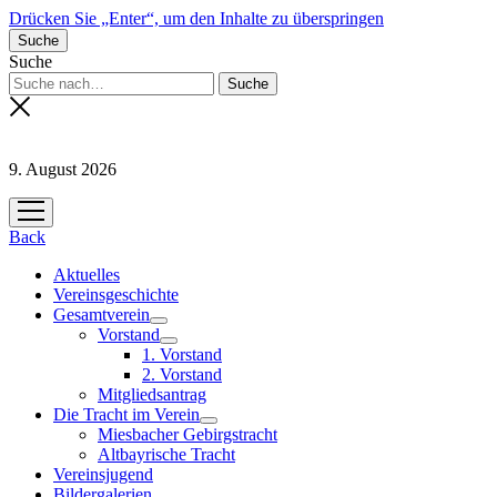
Drücken Sie „Enter“, um den Inhalte zu überspringen
Suche
Suche
9. August 2026
Menü
öffnen
Back
Aktuelles
Vereinsgeschichte
Gesamtverein
Menü
Vorstand
öffnen
Menü
1. Vorstand
öffnen
2. Vorstand
Mitgliedsantrag
Die Tracht im Verein
Menü
Miesbacher Gebirgstracht
öffnen
Altbayrische Tracht
Vereinsjugend
Bildergalerien