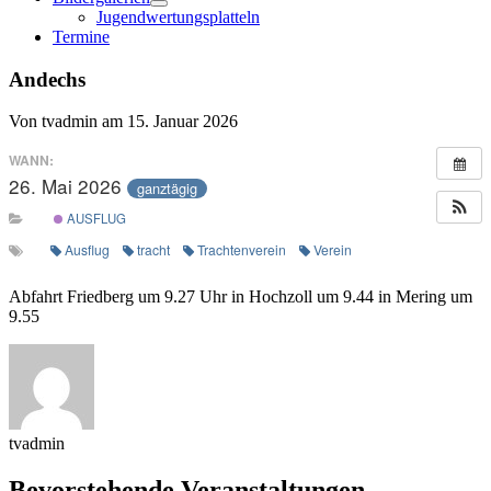
Menü
Jugendwertungsplatteln
öffnen
Termine
Andechs
Von tvadmin am 15. Januar 2026
WANN:
26. Mai 2026
ganztägig
AUSFLUG
Ausflug
tracht
Trachtenverein
Verein
Abfahrt Friedberg um 9.27 Uhr in Hochzoll um 9.44 in Mering um
9.55
tvadmin
Bevorstehende Veranstaltungen