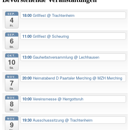
SEP.
18:00
Grillfest
@ Trachtenheim
4
Fr.
SEP.
11:00
Grillfest
@ Scheuring
6
So.
OKT.
13:00
Gauherbstversammlung
@ Lechhausen
10
Sa.
NOV.
20:00
Heimatabend D Paartaler Merching
@ MZH Merching
7
Sa.
NOV.
10:00
Vereinsmesse
@ Herrgottsruh
8
So.
NOV.
19:30
Ausschusssitzung
@ Trachtenheim
9