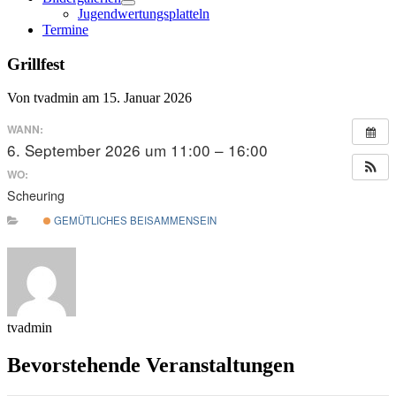
Menü
Jugendwertungsplatteln
öffnen
Termine
Grillfest
Von tvadmin am 15. Januar 2026
WANN:
6. September 2026 um 11:00 – 16:00
WO:
Scheuring
GEMÜTLICHES BEISAMMENSEIN
tvadmin
Bevorstehende Veranstaltungen