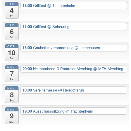
SEP.
18:00
Grillfest
@ Trachtenheim
4
Fr.
SEP.
11:00
Grillfest
@ Scheuring
6
So.
OKT.
13:00
Gauherbstversammlung
@ Lechhausen
10
Sa.
NOV.
20:00
Heimatabend D Paartaler Merching
@ MZH Merching
7
Sa.
NOV.
10:00
Vereinsmesse
@ Herrgottsruh
8
So.
NOV.
19:30
Ausschusssitzung
@ Trachtenheim
9
Mo.