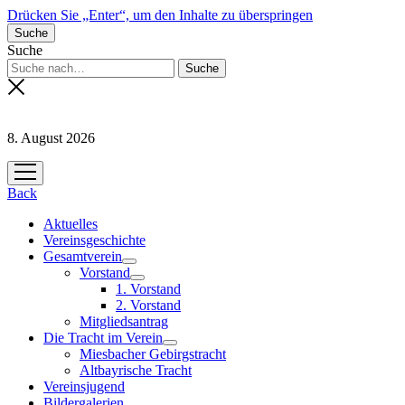
Drücken Sie „Enter“, um den Inhalte zu überspringen
Suche
Suche
8. August 2026
Menü
öffnen
Back
Aktuelles
Vereinsgeschichte
Gesamtverein
Menü
Vorstand
öffnen
Menü
1. Vorstand
öffnen
2. Vorstand
Mitgliedsantrag
Die Tracht im Verein
Menü
Miesbacher Gebirgstracht
öffnen
Altbayrische Tracht
Vereinsjugend
Bildergalerien