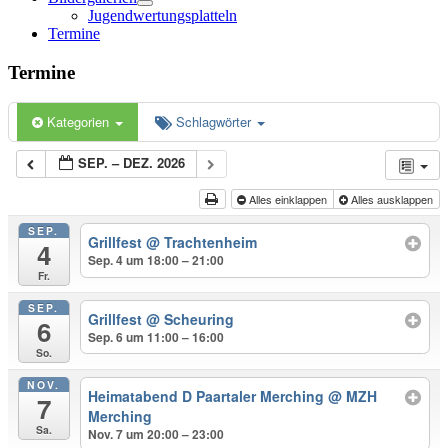
Menü
Jugendwertungsplatteln
öffnen
Termine
Termine
Kategorien
Schlagwörter
SEP. – DEZ. 2026
Alles einklappen
Alles ausklappen
SEP.
Grillfest
@ Trachtenheim
4
Sep. 4 um 18:00 – 21:00
Fr.
SEP.
Grillfest
@ Scheuring
6
Sep. 6 um 11:00 – 16:00
So.
NOV.
Heimatabend D Paartaler Merching
@ MZH
7
Merching
Sa.
Nov. 7 um 20:00 – 23:00