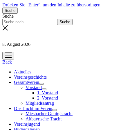
Drücken Sie „Enter“, um den Inhalte zu überspringen
Suche
Suche
8. August 2026
Menü
öffnen
Back
Aktuelles
Vereinsgeschichte
Gesamtverein
Menü
Vorstand
öffnen
Menü
1. Vorstand
öffnen
2. Vorstand
Mitgliedsantrag
Die Tracht im Verein
Menü
Miesbacher Gebirgstracht
öffnen
Altbayrische Tracht
Vereinsjugend
Bildergalerien