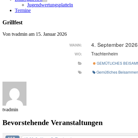
Menü
Jugendwertungsplatteln
öffnen
Termine
Grillfest
Von tvadmin am 15. Januar 2026
4. September 2026
WANN:
Trachtenheim
WO:
GEMÜTLICHES BEISAM
Gemütliches Beisammen
tvadmin
Bevorstehende Veranstaltungen
SEP.