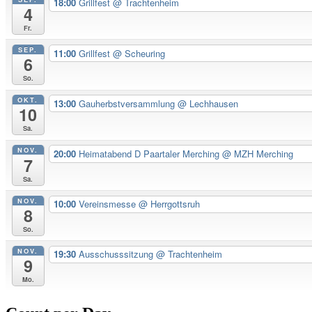
18:00
Grillfest
@ Trachtenheim
4
Fr.
SEP.
11:00
Grillfest
@ Scheuring
6
So.
OKT.
13:00
Gauherbstversammlung
@ Lechhausen
10
Sa.
NOV.
20:00
Heimatabend D Paartaler Merching
@ MZH Merching
7
Sa.
NOV.
10:00
Vereinsmesse
@ Herrgottsruh
8
So.
NOV.
19:30
Ausschusssitzung
@ Trachtenheim
9
Mo.