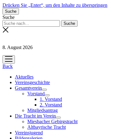
Drücken Sie „Enter“, um den Inhalte zu überspringen
Suche
Suche
8. August 2026
Menü
öffnen
Back
Aktuelles
Vereinsgeschichte
Gesamtverein
Menü
Vorstand
öffnen
Menü
1. Vorstand
öffnen
2. Vorstand
Mitgliedsantrag
Die Tracht im Verein
Menü
Miesbacher Gebirgstracht
öffnen
Altbayrische Tracht
Vereinsjugend
Bildergalerien